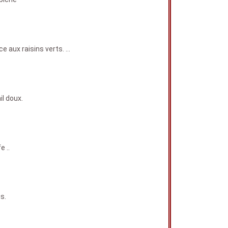
 aux raisins verts. …
il doux.
 ..
s.