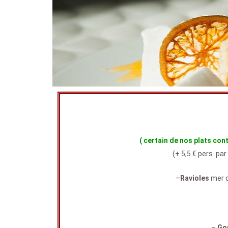
( certain de nos plats contienne
(+ 5,5 € pers. pa
–
Ravioles
mer d
–
Go