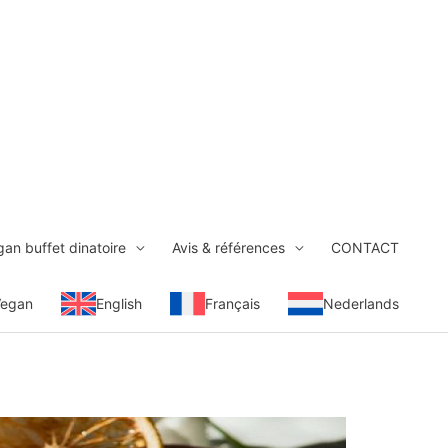
an buffet dinatoire
Avis & références
CONTACT
Vegan
English
Français
Nederlands