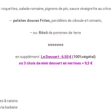
: roquettes, salade romaine, pignons de pin, sauce vinaigrette au citro
–
patates douces Frites,
persillées de ciboule et romarin,
– ou-
Rösti
de pommes de terre
ooooooo
en supplément
Le Dessert : 6,50 €
(100%végétal)
ou 3 choix de mini dessert en verrines = 9,5 €
s & raisins
 la badiane