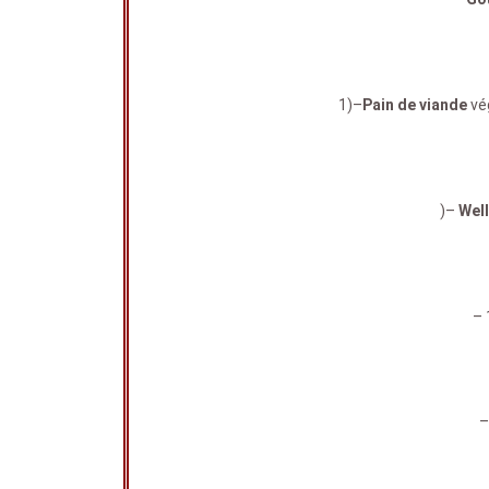
1)–
Pain de viande
vég
)–
Well
– 
–