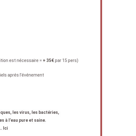
ition est nécessaire =
+ 35€
par 15 pers)
els aprés l’événement
ques, les virus, les bactéries,
 à l’eau pure et saine.
.. Ici