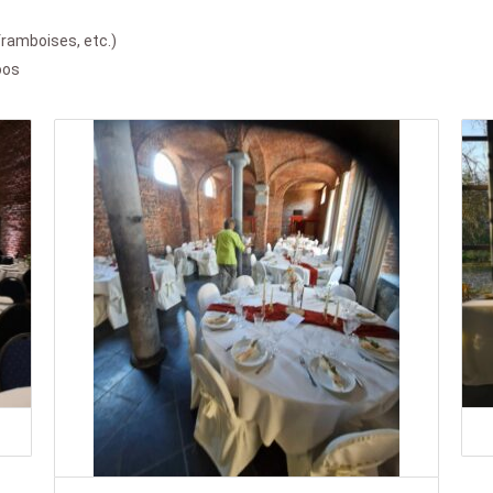
 framboises, etc.)
oos