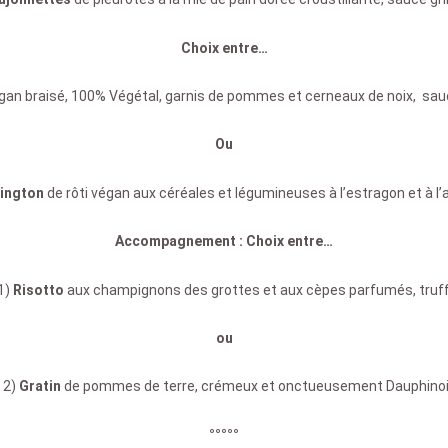
Choix entre…
an braisé, 100% Végétal, garnis de pommes et cerneaux de noix, sauce
Ou
ington
de rôti végan aux céréales et légumineuses à l’estragon et à l’a
Accompagnement : Choix entre…
1)
Risotto
aux champignons des grottes et aux cèpes parfumés, truffe
ou
 2)
Gratin
de pommes de terre, crémeux et onctueusement Dauphinoi
°°°°°