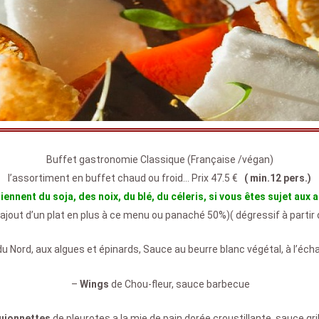
Buffet gastronomie Classique (Française /végan)
l’assortiment en buffet chaud ou froid… Prix 47.5 €
( min.12 pers.)
nt du soja, des noix, du blé, du céleris, si vous êtes sujet aux al
r ajout d’un plat en plus à ce menu ou panaché 50%)( dégressif à partir 
u Nord, aux algues et épinards, Sauce au beurre blanc végétal, à l’écha
–
Wings
de Chou-fleur, sauce barbecue
ujonnettes
de pleurotes a la mie de pain dorée croustillante, sauce gr