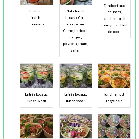
Tandoori aux
Fontaine
Plats lunch-
légumes,
fraiche
bocaux Chili
lentilles corail,
limonade
con vegan
mangues et lait
Carne, haricots
de coco
rouges,
poivrons, maïs,
seitan
Entrée bocaux
Entrée bocaux
lunch en pot
lunch weck
lunch weck
recyclable