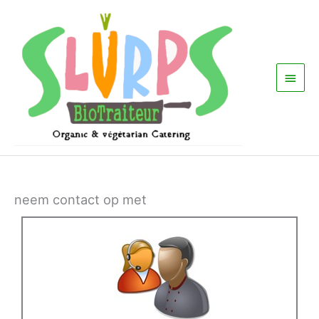
Ga
Hoof
naar
de
inhoud
neem contact op met