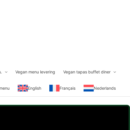
s.
Vegan menu levering
Vegan tapas buffet diner
 menu
English
Français
Nederlands