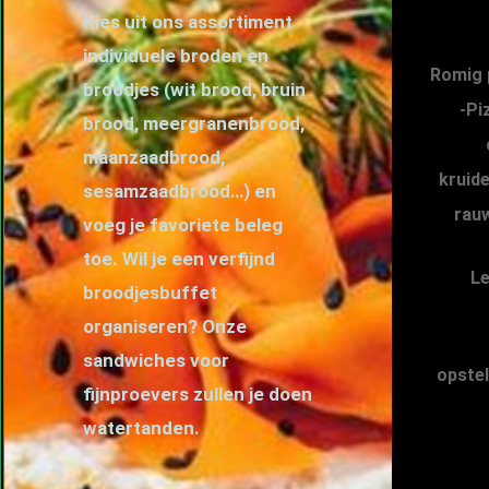
Kies uit ons assortiment
individuele broden en
Romig 
broodjes (wit brood, bruin
-Pi
brood, meergranenbrood,
maanzaadbrood,
kruid
sesamzaadbrood…) en
rauw
voeg je favoriete beleg
toe. Wil je een verfijnd
Le
broodjesbuffet
organiseren? Onze
sandwiches voor
opstel
fijnproevers zullen je doen
watertanden.