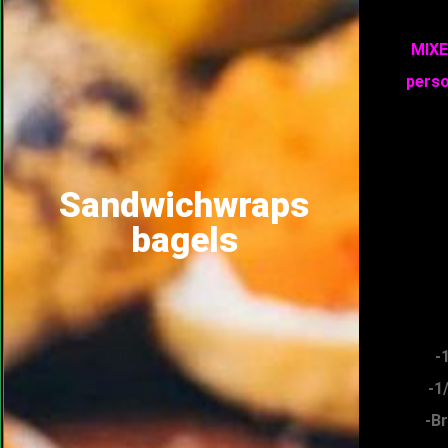
MIXE
perso
Sandwichwraps
bagels
-
-1
-B