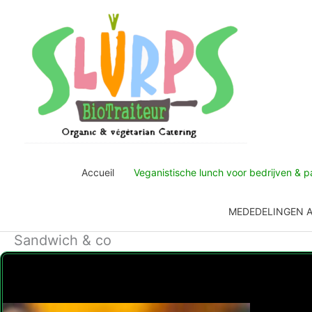
Ga
naar
de
inhoud
Accueil
Veganistische lunch voor bedrijven & pa
MEDEDELINGEN 
Sandwich & co