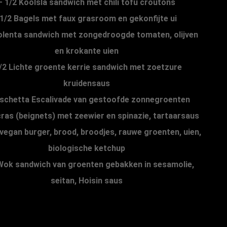
– 1/2 Koolsla sandwich met chili tofu croutons
-1/2 Bagels met faux grasroom en gekonfijte ui
olenta sandwich met zongedroogde tomaten, olijven
en krokante uien
/2 Lichte groente kerrie sandwich met zoetzure
kruidensaus
schetta Escalivade van gestoofde zonnegroenten
cras (beignets) met zeewier en spinazie, tartaarsaus
 vegan burger, brood, broodjes, rauwe groenten, uien,
biologische ketchup
Wok sandwich van groenten gebakken in sesamolie,
seitan, Hoisin saus