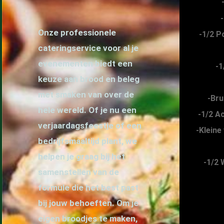
Onze professionele
-1/2 P
cateringservice voor al je
evenementen biedt een
-1
keuze aan brood en beleg
met smaken van over de
-Bru
hele wereld. Of je nu een
-1/2 A
verjaardagsfeestje of een
-Kleine
bedrijfsmaaltijd plant, we
helpen je graag bij het
-1/2 
samenstellen van de
formule die het best past
bij jouw behoeften.
Om je
eigen broodjes te maken,