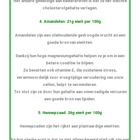
Het andere geweldige aan kikkererwten is dat ze het slechte
cholesterolgehalte verlagen.
4. Amandelen: 21g eiwit per 100g
Amandelen zijn een oliehoudende gedroogde vrucht en een
goede bron van eiwitten.
Dankzij hun hoge magnesiumgehalte helpen ze je om in een
betere conditie te blijven.
Ze bevatten ook vitamine E, die oxidatieve stress,
verantwoordelijk voor vroegtijdige veroudering van onze
cellen, helpt te verminderen.
Tot slot zijn ze door hun gehalte aan onverzadigde vetzuren
een goede bron van lipiden.
5. Hennepzaad: 26g eiwit per 100g
Hennepzaden zijn het rijkst aan plantaardige eiwitten.
En hun sterke punt is dat ze niet alleen kwantitatief rijk zijn aan