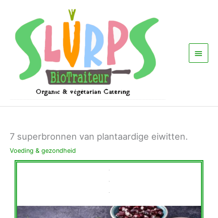
Ga
Hoof
naar
de
inhoud
7 superbronnen van plantaardige eiwitten.
Voeding & gezondheid
.
.
.