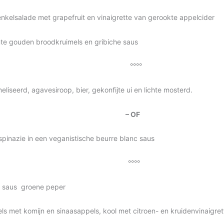
enkelsalade met grapefruit en vinaigrette van gerookte appelcider
te gouden broodkruimels en gribiche saus
°°°°
eliseerd, agavesiroop, bier, gekonfijte ui en lichte mosterd.
– OF
pinazie in een veganistische beurre blanc saus
°°°°
, saus groene peper
els met komijn en sinaasappels, kool met citroen- en kruidenvinaigret