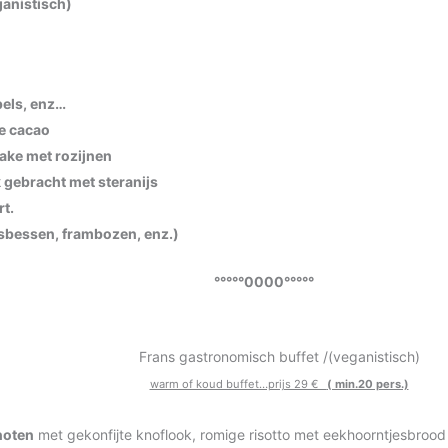
anistisch)
pels, enz…
e cacao
ake met rozijnen
 gebracht met steranijs
t.
bosbessen, frambozen, enz.)
°°°°°0000°°°°°
Frans gastronomisch buffet /(veganistisch)
warm of koud buffet…prijs 29 €
( min.20 pers.)
noten
met gekonfijte knoflook, romige risotto met eekhoorntjesbrood