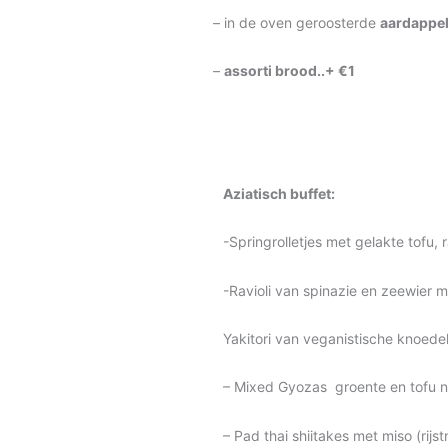
– in de oven geroosterde
aardappe
–
assorti brood..+ €1
Aziatisch buffet:
-Springrolletjes met gelakte tofu
-Ravioli van spinazie en zeewier
Yakitori van veganistische knoe
– Mixed Gyozas groente en tofu n
– Pad thai shiitakes met miso (ri