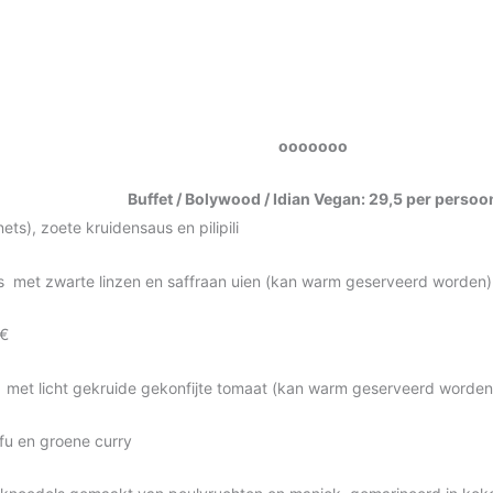
ooooooo
Buffet / Bolywood / Idian Vegan: 29,
5
per persoo
ets), zoete kruidensaus en pilipili
s met zwarte linzen en saffraan uien (kan warm geserveerd worden)
1€
met licht gekruide gekonfijte tomaat (kan warm geserveerd worden
fu en groene curry