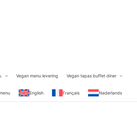
s.
Vegan menu levering
Vegan tapas buffet diner
 menu
English
Français
Nederlands