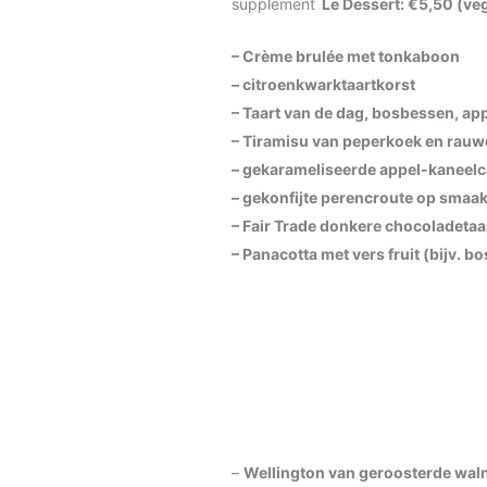
supplement
Le Dessert: €5,50 (veg
– Crème brulée met tonkaboon
– citroenkwarktaartkorst
– Taart van de dag, bosbessen, ap
– Tiramisu van peperkoek en rauw
– gekarameliseerde appel-kaneelc
– gekonfijte perencroute op smaak
– Fair Trade donkere chocoladetaar
– Panacotta met vers fruit (bijv. 
–
Wellington van geroosterde wal