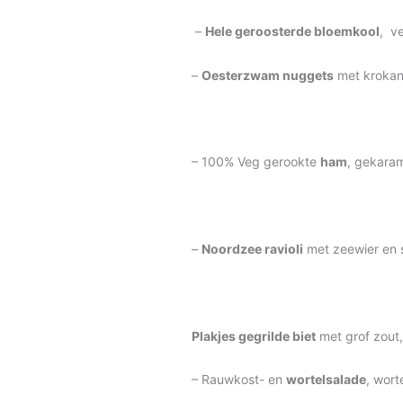
–
Hele geroosterde bloemkool
, v
–
Oesterzwam nuggets
met krokan
– 100% Veg gerookte
ham
, gekaram
–
Noordzee ravioli
met zeewier en s
Plakjes
gegrilde biet
met grof zout
– Rauwkost- en
wortelsalade
, wort