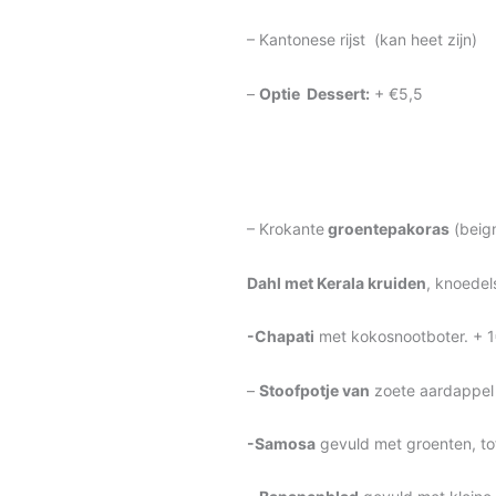
– Kantonese rijst (kan heet zijn)
–
Optie Dessert:
+ €5,5
– Krokante
groentepakoras
(beign
Dahl met Kerala kruiden
, knoedel
-Chapati
met kokosnootboter. + 
–
Stoofpotje van
zoete aardappel 
-Samosa
gevuld met groenten, to