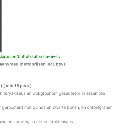
slurps.be/buffet-automne-hiver/
aanvraag (nettoprijzen incl. btw)
) ( min.15 pers.)
in teryakisaus en wokgroenten gesauteerd in sesamolie
r geroosterd met quinoa en zwarte bonen, en ontbijtgranen
zie en zeewier, zoetzure kruidensaus