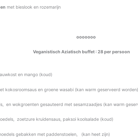
len
met bieslook en rozemarijn
ooooooo
Veganistisch Aziatisch buffet :
28
per persoon
, rauwkost en mango (koud)
 met kokosroomsaus en groene wasabi (kan warm geserveerd worden
dels, en wokgroenten gesauteerd met sesamzaadjes (kan warm gese
oedels, zoetzure kruidensaus, paksoi koolsalade (koud)
jstnoedels gebakken met paddenstoelen, (kan heet zijn)