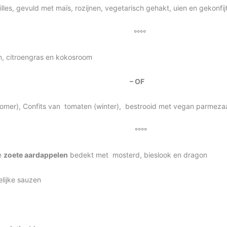
illes, gevuld met maïs, rozijnen, vegetarisch gehakt, uien en gekonfij
°°°°
n, citroengras en kokosroom
– OF
zomer), Confits van tomaten (winter), bestrooid met vegan parmeza
°°°°
e
zoete aardappelen
bedekt met mosterd, bieslook en dragon
lijke sauzen